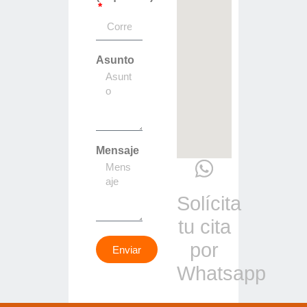
Asunto
Mensaje
Solícita
tu cita
por
Enviar
Whatsapp